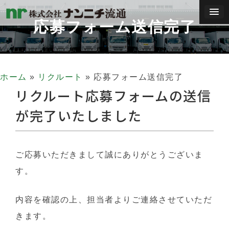
コ
応募フォーム送信完了
ン
テ
ン
ツ
ホーム
»
リクルート
»
応募フォーム送信完了
へ
リクルート応募フォームの送信
ス
が完了いたしました
キ
ッ
プ
ご応募いただきまして誠にありがとうございま
す。
内容を確認の上、担当者よりご連絡させていただ
きます。