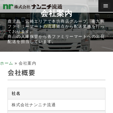
コ
会社案内
ン
テ
鹿児島・宮崎エリアで本坊商店グループ、南九州
ファミリーマートの流通拠点から配送業務を行っ
ン
ております。
ツ
商品の入庫保管から各ファミリーマートへの出荷
配送を担当しています。
へ
ス
キ
ホーム
»
会社案内
ッ
会社概要
プ
社名
株式会社ナンニチ流通